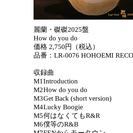
麗蘭・磔磔2025盤
How do you do
価格 2,750円（税込）
品番：LR-0076 HOHOEMI REC
収録曲
M1
Introduction
M2
How do you do
M3
Get Back (short version)
M4
Lucky Boogie
M5
何はなくてもR&R
M6
僕等のR&B
M7
FENからモータウン