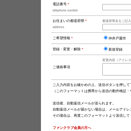
電話番号
＊
telephone number
お住まいの都道府県
＊
都道府県名をご記
address
ご希望情報
＊
仲井戸麗市
登録・変更・解除
＊
新規登録
変更内容（アドレ
ご連絡事項
ご入力内容をお確かめの上、送信ボタンを押して
（このフォーマットは携帯から送信の動作検証・
送信後、自動返信メールが送られます。
自動返信メールが届かない場合は、メールアドレ
その場合は、再度このフォーマットより送信して
ファンクラブ会員の方へ